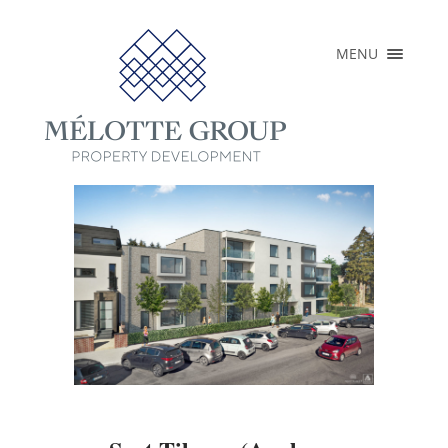
×
MENU
ACCUEIL
A PROPOS
RÉALISATIONS
PROJETS EN
COURS
PRESSE
CONTACT
FR
EN
NL