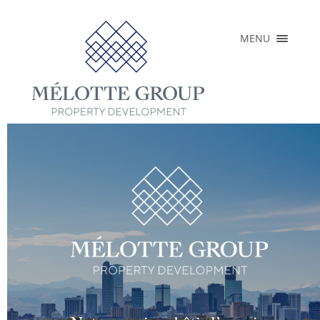
×
MENU
ACCUEIL
A PROPOS
RÉALISATIONS
PROJETS EN
COURS
PRESSE
CONTACT
FR
EN
NL