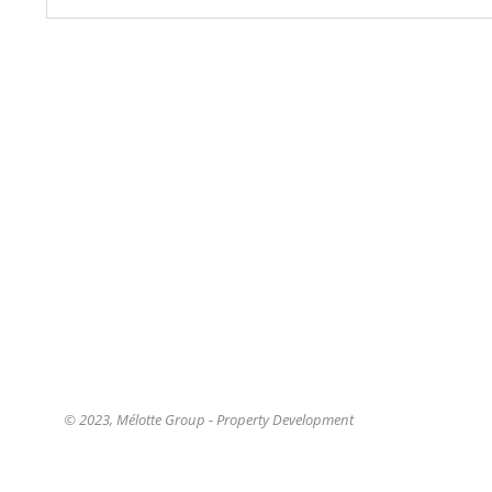
© 2023, Mélotte Group - Property Development