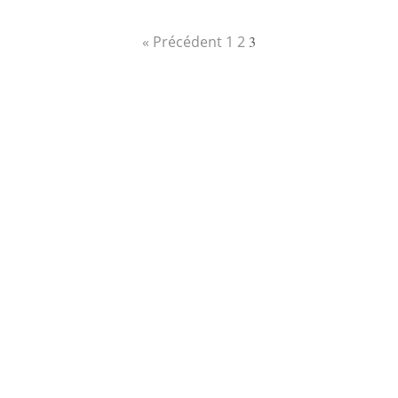
→
nfo
« Précédent
1
2
3