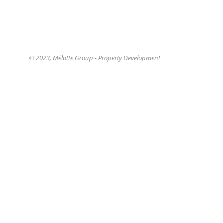
→
Plus d'info
Plus d'i
© 2023, Mélotte Group - Property Development