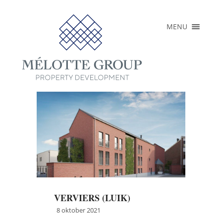
×
MENU
HOME
OVER
REALISATIES
LOPENDE
PROJECTEN
PERS
CONTACT
NL
EN
FR
VERVIERS (LUIK)
8 oktober 2021