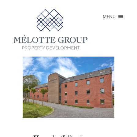
×
MENU
ACCUEIL
A PROPOS
RÉALISATIONS
PROJETS EN
COURS
PRESSE
CONTACT
FR
EN
NL