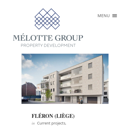
×
MENU
HOME
ABOUT
ACHIEVEMENTS
CURRENT
PROJECTS
PRESS
CONTACT
EN
FR
NL
FLÉRON (LIÈGE)
in
Current projects,