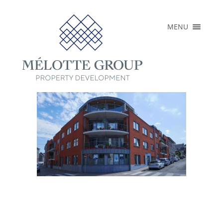
×
MENU
HOME
OVER
REALISATIES
LOPENDE
PROJECTEN
PERS
CONTACT
NL
EN
FR