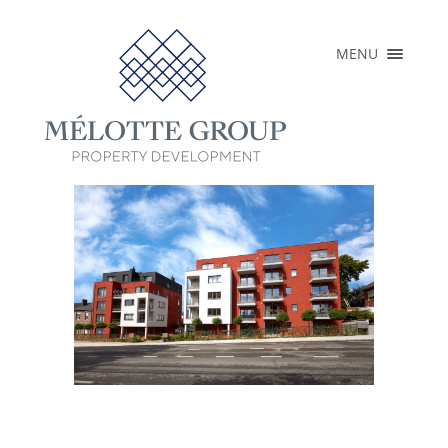
×
MENU
HOME
OVER
REALISATIES
LOPENDE
PROJECTEN
PERS
CONTACT
NL
EN
FR